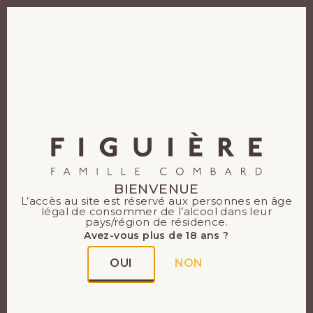
FR
Le Domaine
Figuière parmi les
Grands vins
BIENVENUE
L’accès au site est réservé aux personnes en âge
blancs de
légal de consommer de l’alcool dans leur
pays/région de résidence.
Avez-vous plus de 18 ans ?
Provence !
OUI
NON