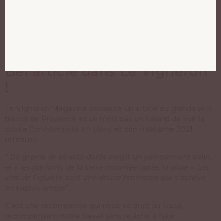
Bel article dans Le Vigneron
!
Le Vigneron Magazine consacre un article au grands vins
blancs de Provence et ce n’est pas un hasard de voir la
cuvée
Confidentielle en blanc
et son millésime 2021
retenus !
” De grains de beauté dorés surgit un jaillissement salin,
et « les parfums de la terre mouillée après la pluie ».
Les
vins de Figuière sont une douce harmonie qui s’achève
en subtils amers” .
C’est une récompense qui nous va droit au cœur,
récompensant notre travail sans relâche à faire