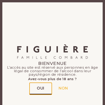
FR
Le Domaine
Wine Charity,
encore une belle
BIENVENUE
L’accès au site est réservé aux personnes en âge
action
légal de consommer de l’alcool dans leur
pays/région de résidence.
Avez-vous plus de 18 ans ?
OUI
NON