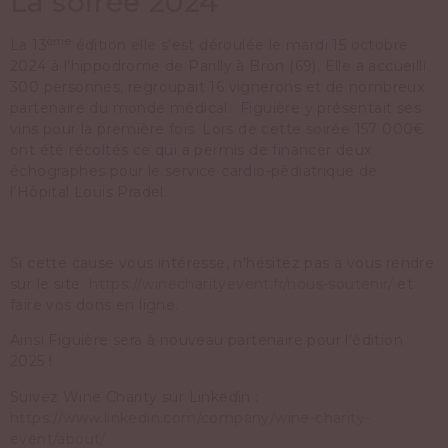
La soirée 2024
ème
La 13
édition elle s’est déroulée le mardi 15 octobre
2024 à l’hippodrome de Parilly à Bron (69). Elle a accueilli
300 personnes, regroupait 16 vignerons et de nombreux
partenaire du monde médical. Figuière y présentait ses
vins pour la première fois. Lors de cette soirée 157 000€
ont été récoltés ce qui a permis de financer deux
échographes pour le service cardio-pédiatrique de
l’Hôpital Louis Pradel.
Si cette cause vous intéresse, n’hésitez pas à vous rendre
sur le site
https://winecharityevent.fr/nous-soutenir/
et
faire vos dons en ligne.
Ainsi Figuière sera à nouveau partenaire pour l’édition
2025 !
Suivez Wine Charity sur Linkedin :
https://www.linkedin.com/company/wine-charity-
event/about/