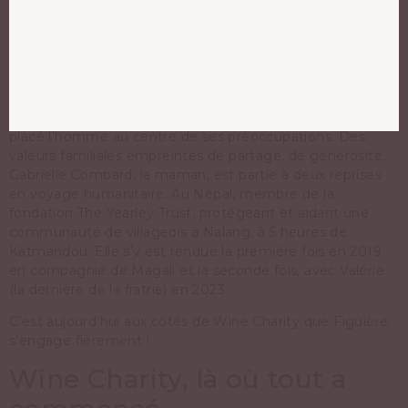
L’engagement Figuière
La famille Combard
, propriétaire de Figuière, a souvent
placé l’homme au centre de ses préoccupations. Des
valeurs familiales empreintes de partage, de générosité,
Gabrielle Combard, la maman, est partie à deux reprises
en voyage humanitaire. Au Népal, membre de la
fondation The Yearley Trust, protégeant et aidant une
communauté de villageois à Nalang, à 5 heures de
Katmandou. Elle s’y est rendue la première fois en 2019
en compagnie de Magali et la seconde fois, avec Valérie
(la dernière de la fratrie) en 2023.
C’est aujourd’hui aux côtés de Wine Charity que Figuière
s’engage fièrement !
Wine Charity, là où tout a